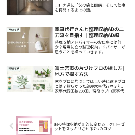
コロナ過に「父の癌と闘病」そして仕事
を再開するまでの話。
家事代行さんと整理収納ADの二
整理収納
刀流を目指す｜整理収納AD編
整理収納アドバイザーのお仕事とは何
か？現場に立つ整理収納アドバイザーが
思うことを綴っていきます。
富士宮市の片づけプロの探し方|
整理収納
地方で探す方法
家をプロに片づけてほしい時に選ぶプロ
とは？散らかった部屋家事代行歴３年。
家事代行回数200回。現役のプロ家事代行
で整理収納アドバイザーのpoliteliving
MEIです。静岡県富士宮市を中心に家事代
行と整理収納のお手伝い。整理収納のセ
ミ...
服の整理収納が劇的に変わる！クローゼ
ットをスッキリさせる7つのコツ