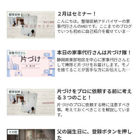
２月はセミナー！
整理収納
こんにちは。整理収納アドバイザーの家
事代行さんのMEIです。ここまでのブログ
でいつも初めに自己紹介を載せていまし
た(コピペで💦)。それを止めようと思いま
す。色んな方のブログを見ても自己紹介
からあっても読まない気がして…。大変
申し訳ないけれど...
本日の家事代行さんは片づけ隊！
家事代行さん
静岡県東部地区を中心に家事代行さんと
して掃除と片づけをお届けします。モノ
を捨てることが苦手な方にお伝えしたい
片づけです。
片づけをプロに依頼する前に考え
整理収納
る３つのこと！
片づけのプロに依頼する時に注意すべき
事。考えておくべきことを解説していま
す。
父の誕生日に、登録ボタンを押し
その他
た